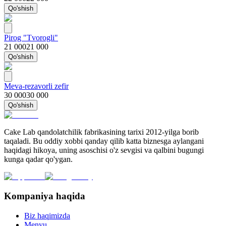
Qo'shish
Pirog "Tvorogli"
21 000
21 000
Qo'shish
Meva-rezavorli zefir
30 000
30 000
Qo'shish
Cake Lab qandolatchilik fabrikasining tarixi 2012-yilga borib
taqaladi. Bu oddiy xobbi qanday qilib katta biznesga aylangani
haqidagi hikoya, uning asoschisi o'z sevgisi va qalbini bugungi
kunga qadar qo'ygan.
Kompaniya haqida
Biz haqimizda
Menyu