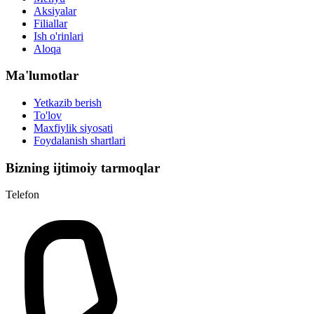
Aksiyalar
Filiallar
Ish o'rinlari
Aloqa
Ma'lumotlar
Yetkazib berish
To'lov
Maxfiylik siyosati
Foydalanish shartlari
Bizning ijtimoiy tarmoqlar
Telefon