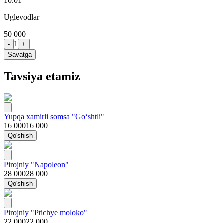
10.01
Uglevodlar
50 000
1
-
+
Savatga
Tavsiya etamiz
Yupqa xamirli somsa "Go‘shtli"
16 000
16 000
Qo'shish
Pirojniy "Napoleon"
28 000
28 000
Qo'shish
Pirojniy "Ptichye moloko"
22 000
22 000