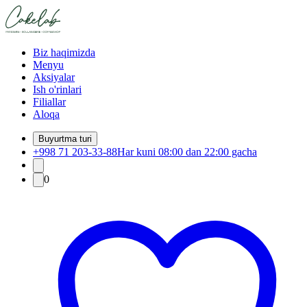
Biz haqimizda
Menyu
Aksiyalar
Ish o'rinlari
Filiallar
Aloqa
Buyurtma turi
+998 71 203-33-88
Har kuni 08:00 dan 22:00 gacha
0