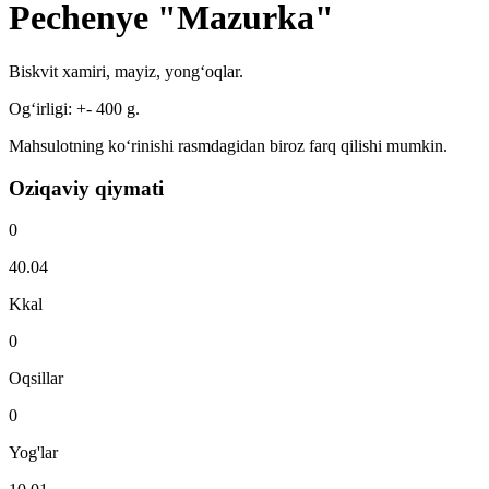
Pechenye "Mazurka"
Biskvit xamiri, mayiz, yong‘oqlar.
Og‘irligi: +- 400 g.
Mahsulotning ko‘rinishi rasmdagidan biroz farq qilishi mumkin.
Oziqaviy qiymati
0
40.04
Kkal
0
Oqsillar
0
Yog'lar