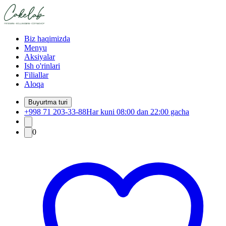
Biz haqimizda
Menyu
Aksiyalar
Ish o'rinlari
Filiallar
Aloqa
Buyurtma turi
+998 71 203-33-88
Har kuni 08:00 dan 22:00 gacha
0