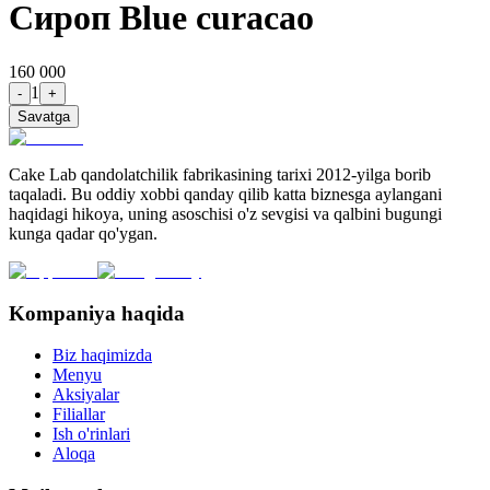
Сироп Blue curacao
160 000
1
-
+
Savatga
Cake Lab qandolatchilik fabrikasining tarixi 2012-yilga borib
taqaladi. Bu oddiy xobbi qanday qilib katta biznesga aylangani
haqidagi hikoya, uning asoschisi o'z sevgisi va qalbini bugungi
kunga qadar qo'ygan.
Kompaniya haqida
Biz haqimizda
Menyu
Aksiyalar
Filiallar
Ish o'rinlari
Aloqa