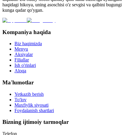
haqidagi hikoya, uning asoschisi o'z sevgisi va qalbini bugungi
kunga qadar qo'ygan.
Kompaniya haqida
Biz haqimizda
Menyu
Aksiyalar
Filiallar
Ish o'rinlari
Aloqa
Ma'lumotlar
Yetkazib berish
To'lov
Maxfiylik siyosati
Foydalanish shartlari
Bizning ijtimoiy tarmoqlar
Telefon