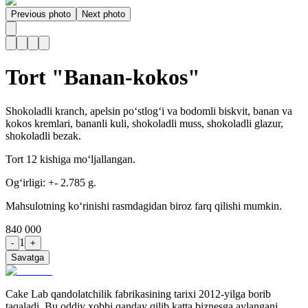
Previous photo
Next photo
Tort "Banan-kokos"
Shokoladli kranch, apelsin po‘stlog‘i va bodomli biskvit, banan va
kokos kremlari, bananli kuli, shokoladli muss, shokoladli glazur,
shokoladli bezak.
Tort 12 kishiga mo‘ljallangan.
Og‘irligi: +- 2.785 g.
Mahsulotning ko‘rinishi rasmdagidan biroz farq qilishi mumkin.
840 000
1
-
+
Savatga
Cake Lab qandolatchilik fabrikasining tarixi 2012-yilga borib
taqaladi. Bu oddiy xobbi qanday qilib katta biznesga aylangani