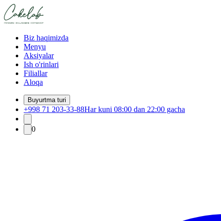
Biz haqimizda
Menyu
Aksiyalar
Ish o'rinlari
Filiallar
Aloqa
Buyurtma turi
+998 71 203-33-88
Har kuni 08:00 dan 22:00 gacha
0