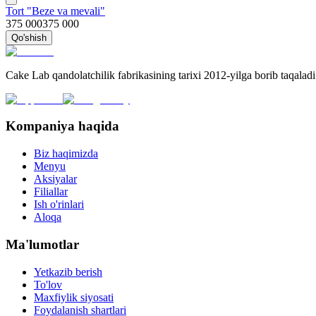
Tort "Beze va mevali"
375 000
375 000
Qo'shish
Cake Lab qandolatchilik fabrikasining tarixi 2012-yilga borib taqalad
Kompaniya haqida
Biz haqimizda
Menyu
Aksiyalar
Filiallar
Ish o'rinlari
Aloqa
Ma'lumotlar
Yetkazib berish
To'lov
Maxfiylik siyosati
Foydalanish shartlari