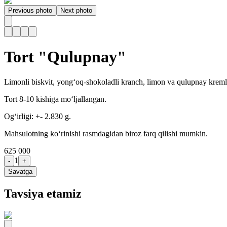
Previous photo
Next photo
Tort "Qulupnay"
Limonli biskvit, yong‘oq-shokoladli kranch, limon va qulupnay kremla
Tort 8-10 kishiga mo‘ljallangan.
Og‘irligi: +- 2.830 g.
Mahsulotning ko‘rinishi rasmdagidan biroz farq qilishi mumkin.
625 000
1
-
+
Savatga
Tavsiya etamiz