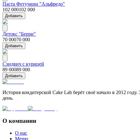
Паста Фетучини "Альфредо"
102 000
102 000
Добавить
Детокс "Берри"
70 000
70 000
Добавить
Сэндвич с курицей
89 000
89 000
Добавить
История кондитерской Cake Lab берёт своё начало в 2012 году.
день.
О компании
О нас
Меню