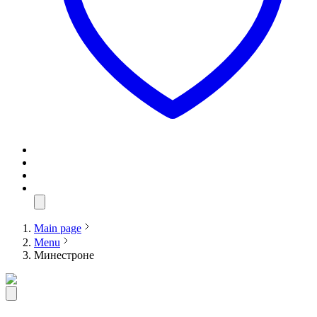
Main page
Menu
Минестроне