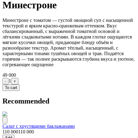
Минестроне
Минестроне с томатом — густой овощной суп с насыщенной
текстурой и ярким красно‑оранжевым оттенком. Вкус
сбалансированный, с выраженной томатной основой и
лёгкими сладковатыми нотами. В каждом глотке ощущаются
мягкие кусочки овощей, придающие блюду объём и
разнообразие текстур. Аромат тёплый, насыщенный, с
характерными тонами тушёных овощей и трав. Подаётся
горячим — так полнее раскрываются глубина вкуса и уютное,
согревающее ощущение
49 000
1
-
+
To cart
Recommended
Салат с хрустящими баклажанами
110 000
110 000
Add