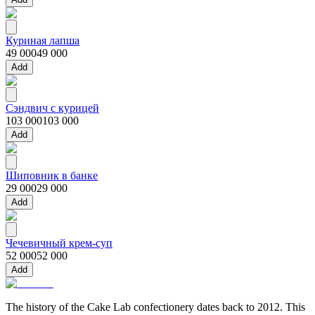
Куриная лапша
49 000
49 000
Add
Сэндвич с курицей
103 000
103 000
Add
Шиповник в банке
29 000
29 000
Add
Чечевичный крем‑суп
52 000
52 000
Add
The history of the Cake Lab confectionery dates back to 2012. This